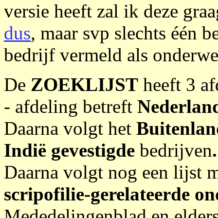
versie heeft zal ik deze gr
dus
, maar svp slechts één b
bedrijf vermeld als onderwe
De
ZOEKLIJST
heeft 3 af
- afdeling betreft
Nederlan
Daarna volgt het
Buitenla
Indië gevestigde
bedrijven
.
Daarna volgt nog een lijst 
scripofilie-gerelateerde 
Mededelingenblad en elders