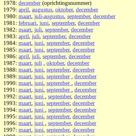
1978:
december
(oprichtingsnummer)
1979:
april
,
augustus
,
oktober
,
december
1980:
maart
,
juli-augustus
,
september
,
december
1981:
februari
,
juni
,
september
,
december
1982:
maart
,
juli
,
september
,
december
1983:
april
,
juli
,
september
,
december
1984:
maart
,
juni
,
september
,
december
1985:
maart
,
juni
,
september
,
december
1986:
april
,
juli
,
september
,
december
1987:
maart
,
juli
,
oktober
,
december
1988:
maart
,
juni
,
september
,
december
1989:
maart
,
juni
,
september
,
december
1990:
maart
,
juni
,
september
,
december
1991:
maart
,
juni
,
september
,
december
1992:
maart
,
juni
,
september
,
december
1993:
maart
,
juni
,
september
,
december
1994:
maart
,
juni
,
september
,
december
1995:
maart
,
juni
,
september
,
december
1996:
maart
,
juni
,
september
,
december
1997:
maart
,
juni
,
september
,
december