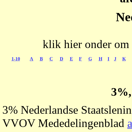
Ne
klik hier onder om 
1-10
A
B
C
D
E
F
G
H
I
J
K
3%,
3% Nederlandse Staatsleni
VVOV Mededelingenblad