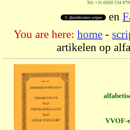
Tel: +31 (0)50 534 879
en
F
You are here:
home
-
scr
artikelen op al
alfabet
VVOF-ef