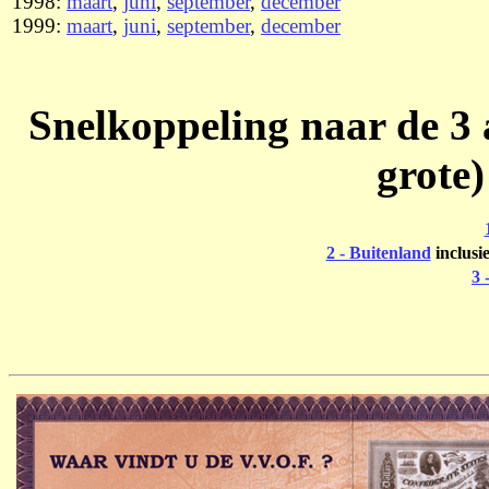
1998:
maart
,
juni
,
september
,
december
1999:
maart
,
juni
,
september
,
december
Snelkoppeling naar de 3 a
grote
2 - Buitenland
inclusi
3 