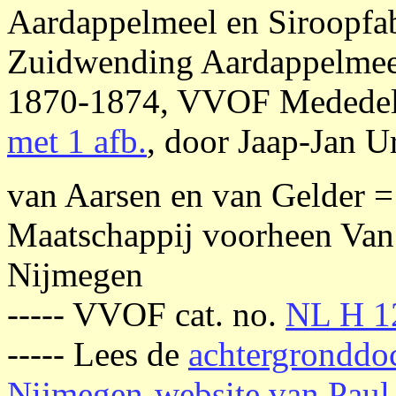
Aardappelmeel en Siroopfa
Zuidwending Aardappelmeel
1870-1874, VVOF Mededeli
met 1 afb.
, door Jaap-Jan 
van Aarsen en van Gelder =
Maatschappij voorheen Van 
Nijmegen
----- VVOF cat. no.
NL H 1
----- Lees de
achtergronddo
Nijmegen-website van Paul