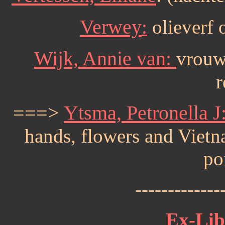
Verwey
:
olieverf 
Wijk, Annie van:
vrouw
r
===>
Ytsma, Petronella J
hands, flowers and Viet
po
-------------
Ex-Libr