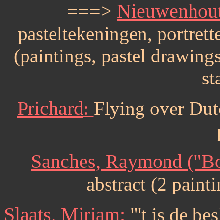
===>
Nieuwenhout
pasteltekeningen, portrett
(paintings, pastel drawings
st
Prichard
:
Flying over Dut
Sanches, Raymond ("Bo
abstract (2 paint
Slaats, Mirjam:
"'t is de bes