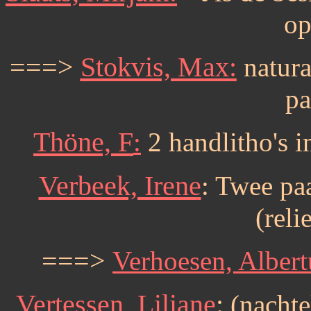
op
===>
Stokvis, Max:
natural
pa
Thöne, F
:
2 handlitho's i
Verbeek, Irene
: Twee pa
(reli
===>
Verhoesen, Alber
Vertessen, Liliane
:
(nachtel