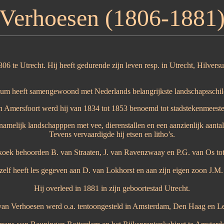
Verhoesen (1806-1881
06 te Utrecht. Hij heeft gedurende zijn leven resp. in Utrecht, Hilve
ersum heeft samengewoond met Nederlands belangrijkste landschapsschi
n Amersfoort werd hij van 1834 tot 1853 benoemd tot stadstekenmeeste
amelijk landschapppen met vee, dierenstallen en een aanzienlijk aantal
Tevens vervaardigde hij etsen en litho’s.
ek behoorden B. van Straaten, J. van Ravenzwaay en P.G. van Os tot 
elf heeft les gegeven aan D. van Lokhorst en aan zijn eigen zoon J.M
Hij overleed in 1881 in zijn geboortestad Utrecht.
van Verhoesen werd o.a. tentoongesteld in Amsterdam, Den Haag en L