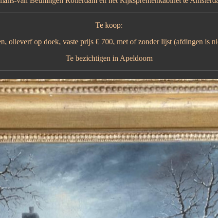
ns-van Beuningen Rotterdam en het Rijksprentenkabinet te Amsterdam
Te koop:
en, olieverf op doek, vaste prijs € 700, met of zonder lijst (afdingen is n
Te bezichtigen in Apeldoorn