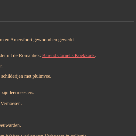
)
rsum en Amersfoort gewoond en gewerkt.
lder uit de Romantiek:
Barend Cornelis Koekkoek
.
r.
 schilderijen met pluimvee.
zijn leermeesters.
. Verhoesen.
eeuwarden.