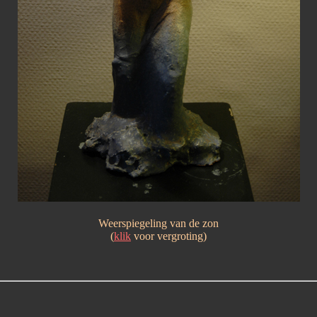
W
eerspiegeling van de zon
(
klik
voor vergroting)