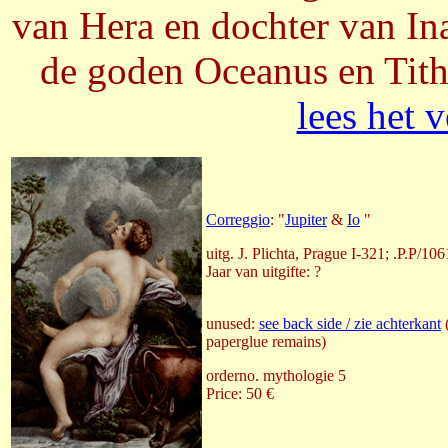
van Hera en dochter van In
de goden Oceanus en Tithy
lees het 
Correggio
: "
Jupiter
&
Io
"
uitg. J. Plichta, Prague I-321; .P.P/106
Jaar van uitgifte: ?
unused:
see back side / zie achterkant
paperglue remains)
orderno. mythologie 5
Price: 50 €