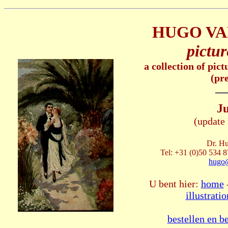
HUGO VA
pictur
a collection of pic
(pr
Ju
(update
Dr. Hu
Tel: +31 (0)50 534 8
hugo
U bent hier:
home
illustratio
bestellen en b