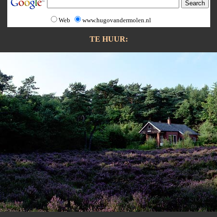
Web
www.hugovandermolen.nl
TE HUUR: