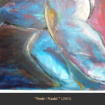
"Nude / Naakt ”
(2003)