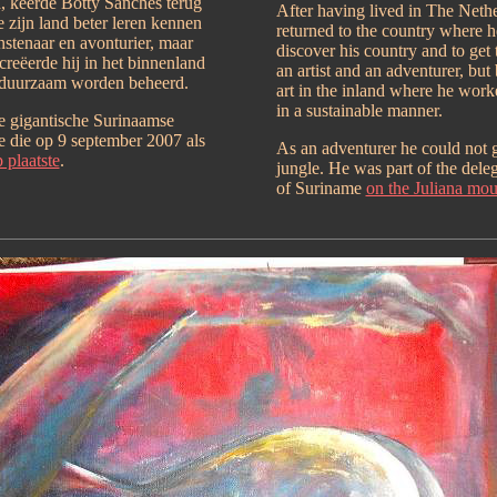
, keerde Botty Sanches terug
After having lived in The Neth
 zijn land beter leren kennen
returned to the country where 
stenaar en avonturier, maar
discover his country and to get 
reëerde hij in het binnenland
an artist and an adventurer, but
e duurzaam worden beheerd.
art in the inland where he wor
in a sustainable manner.
de gigantische Surinaamse
ie die op 9 september 2007 als
As an adventurer he could not 
 plaatste
.
jungle. He was part of the delega
of Suriname
on the Juliana mou