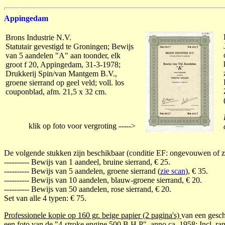
Appingedam
Brons Industrie N.V.
Statutair gevestigd te Groningen; Bewijs
van 5 aandelen "A" aan toonder, elk
groot f 20, Appingedam, 31-3-1978;
Drukkerij Spin/van Mantgem B.V.,
groene sierrand op geel veld; voll. los
couponblad, afm. 21,5 x 32 cm.
klik op foto voor vergroting ----->
De volgende stukken zijn beschikbaar (conditie EF: ongevouwen of z
---------- Bewijs van 1 aandeel, bruine sierrand, € 25.
---------- Bewijs van 5 aandelen, groene sierrand (
zie scan
), € 35.
---------- Bewijs van 10 aandelen, blauw-groene sierrand, € 20.
---------- Bewijs van 50 aandelen, rose sierrand, € 20.
Set van alle 4 typen: € 75.
Professionele kopie op 160 gr. beige papier (2 pagina's)
van een gesch
een foto van de "4-stroke engine 500 B H P", anno ca. 1958; Incl. ran