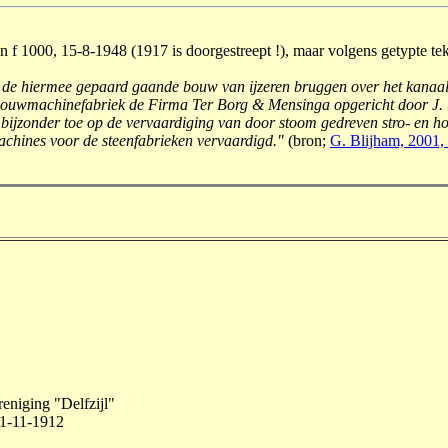
 f 1000, 15-8-1948 (1917 is doorgestreept !), maar volgens getypte tek
e hiermee gepaard gaande bouw van ijzeren bruggen over het kanaal, h
landbouwmachinefabriek de Firma Ter Borg & Mensinga opgericht door J.
t bijzonder toe op de vervaardiging van door stoom gedreven stro- en h
chines voor de steenfabrieken vervaardigd."
(bron;
G. Blijham, 2001,
niging "Delfzijl"
, 1-11-1912