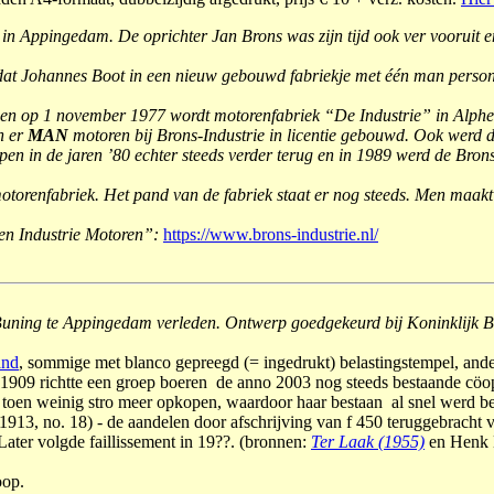
Appingedam. De oprichter Jan Brons was zijn tijd ook ver vooruit en
dat Johannes Boot in een nieuw gebouwd fabriekje met één man person
en op 1 november 1977 wordt motorenfabriek “De Industrie” in Alphen
n er
MAN
motoren bij Brons-Industrie in licentie gebouwd. Ook werd 
pen in de jaren ’80 echter steeds verder terug en in 1989 werd de Br
enfabriek. Het pand van de fabriek staat er nog steeds. Men maakt er 
 en Industrie Motoren”:
https://www.brons-industrie.nl/
Buning te Appingedam verleden. Ontwerp goedgekeurd bij Koninklijk Be
and
, sommige met blanco gepreegd (= ingedrukt) belastingstempel, ande
 1909 richtte een groep boeren de anno 2003 nog steeds bestaande cöo
toen weinig stro meer opkopen, waardoor haar bestaan al snel werd be
1913, no. 18) - de aandelen door afschrijving van f 450 teruggebracht 
ater volgde faillissement in 19??. (bronnen:
Ter Laak (1955)
en Henk L
oop.