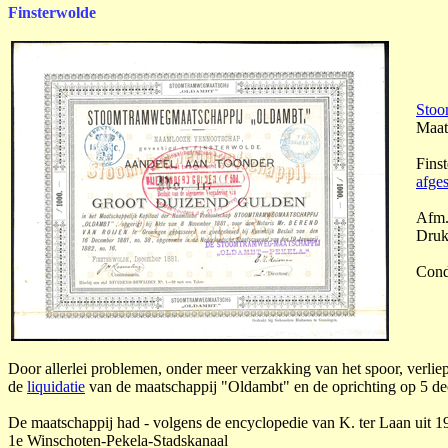
Finsterwolde
Stoo
Maat
Fins
afges
Afm.
Druk
Condi
Door allerlei problemen, onder meer verzakking van het spoor, verliep
de
liquidatie
van de maatschappij "Oldambt" en de oprichting op 5 de
De maatschappij had - volgens de encyclopedie van K. ter Laan uit 19
1e Winschoten-Pekela-Stadskanaal