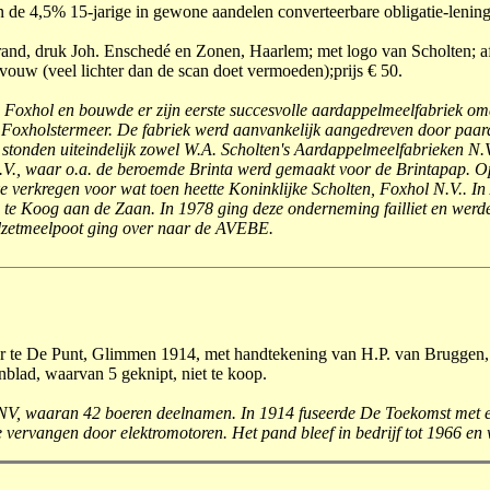
n de 4,5% 15-jarige in gewone aandelen converteerbare obligatie-lening
and, druk Joh. Enschedé en Zonen, Haarlem; met logo van Scholten; af
 vouw (veel lichter dan de scan doet vermoeden);prijs € 50.
in Foxhol en bouwde er zijn eerste succesvolle aardappelmeelfabriek om
t Foxholstermeer. De fabriek werd aanvankelijk aangedreven door paard
stonden uiteindelijk zowel W.A. Scholten's Aardappelmeelfabrieken N.
.V., waar o.a. de beroemde Brinta werd gemaakt voor de Brintapap. O
e verkregen voor wat toen heette Koninklijke Scholten, Foxhol N.V.. I
. te Koog aan de Zaan. In 1978 ging deze onderneming failliet en werd
lzetmeelpoot ging over naar de AVEBE.
er te De Punt, Glimmen 1914, met handtekening van H.P. van Bruggen, sec
blad, waarvan 5 geknipt, niet te koop.
 NV, waaran 42 boeren deelnamen. In 1914 fuseerde De Toekomst met ee
vervangen door elektromotoren. Het pand bleef in bedrijf tot 1966 en