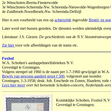
2e Winschoten-Beerta-Finsterwolde
3e Winschoten-Scheemda-Nw. Scheemda-Nieuwolde-Wagenborgen-W
4e Zuidbroek-Noordbroek-Nw. Scheemda-Delfzijl
Hier is een voorbeeld van een op
achterzijde
ingevulde
Bestel- en go
Later werd met bussen gereden. De diensten werden uiteindelijk o
Literatuur: J.S. Giezen:
De geschiedenis van de N.V. Stoomtramwegm
Zie hier
voor vele afbeeldingen van de trams etc.
Foxhol
W.A. Scholten's aardappelmeelfabrieken N.V.
Gevestigd te Groningen.
Volgens stempel uit 1960 is de naam per 1-7-1960 gewijzigd in W.A. 
Bewijs van gewoon aandeel groot f 500
, volgestort aan toonder.
Groningen, 1-3-1958; druk: Joh. Enschede en Zonen, Haarlem; rode sier
Lees hier meer
over het beroemde Scholten-concern, Nederlands eerste
Koninklijke Scholten, Foxhol N.V
Gevestigd te Groningen;