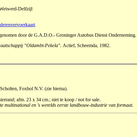
eiwerd-Delfzijl
ederenvervoerkaart
.
vergenomen door de G.A.D.O.- Groninger Autobus Dienst Onderneming.
aatschappij "Oldambt-Pekela".
Actief, Scheemda, 1982.
Scholten, Foxhol N.V. (zie hierna).
rand; afm. 23 x 34 cm.; niet te koop / not for sale.
 multinational en 's werelds eerste landbouw-industrie van formaat.