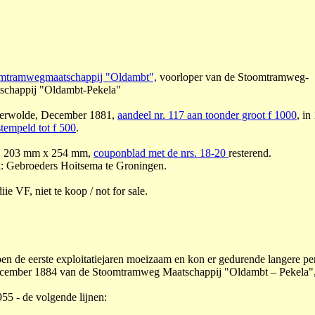
mtramwegmaatschappij "Oldambt",
voorloper van de Stoomtramweg-
schappij "Oldambt-Pekela"
terwolde, December 1881,
aandeel nr. 117 aan toonder groot f 1000
, in
tempeld tot f 500
.
 203 mm x 254 mm,
couponblad met de nrs. 18-20
resterend.
: Gebroeders Hoitsema te Groningen.
ie VF, niet te koop / not for sale.
en de eerste exploitatiejaren moeizaam en kon er gedurende langere peri
cember 1884 van de Stoomtramweg Maatschappij "Oldambt – Pekela", me
55 - de volgende lijnen: