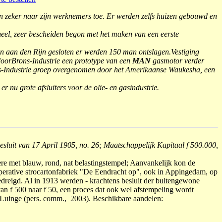
 zeker naar zijn werknemers toe. Er werden zelfs huizen gebouwd en
eel, zeer bescheiden begon met het maken van een eerste
 aan den Rijn gesloten er werden 150 man ontslagen.Vestiging
doorBrons-Industrie een prototype van een
MAN
gasmotor verder
ons-Industrie groep overgenomen door het Amerikaanse Waukesha, een
nu grote afsluiters voor de olie- en gasindustrie.
sluit van 17 April 1905, no. 26; Maatschappelijk Kapitaal f 500.000,
re met blauw, rond, nat belastingstempel; Aanvankelijk kon de
perative strocartonfabriek "De Eendracht op", ook in Appingedam, op
dreigd. Al in 1913 werden - krachtens besluit der buitengewone
van f 500 naar f 50, een proces dat ook wel afstempeling wordt
uinge (pers. comm., 2003). Beschikbare aandelen: