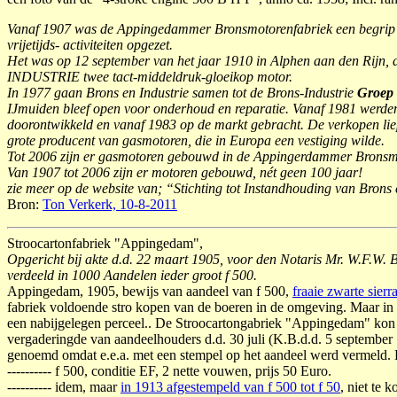
Vanaf 1907 was de Appingedammer Bronsmotorenfabriek een begrip in 
vrijetijds- activiteiten opgezet.
Het was op 12 september van het jaar 1910 in Alphen aan den Rijn, 
INDUSTRIE twee tact-middeldruk-gloeikop motor.
In 1977 gaan Brons en Industrie samen tot de Brons-Industrie
Groep
IJmuiden bleef open voor onderhoud en reparatie. Vanaf 1981 werde
doorontwikkeld en vanaf 1983 op de markt gebracht. De verkopen lie
grote producent van gasmotoren, die in Europa een vestiging wilde.
Tot 2006 zijn er gasmotoren gebouwd in de Appingerdammer Bronsmotor
Van 1907 tot 2006 zijn er motoren gebouwd, nét geen 100 jaar!
zie meer op de website van; “Stichting tot Instandhouding van Brons
Bron:
Ton Verkerk, 10-8-2011
Stroocartonfabriek "Appingedam",
Opgericht bij akte d.d. 22 maart 1905, voor den Notaris Mr. W.F.W. 
verdeeld in 1000 Aandelen ieder groot f 500.
Appingedam, 1905, bewijs van aandeel van f 500,
fraaie zwarte sierr
fabriek voldoende stro kopen van de boeren in de omgeving. Maar in
een nabijgelegen perceel.. De Stroocartongabriek "Appingedam" kon 
vergaderingde van aandeelhouders d.d. 30 juli (K.B.d.d. 5 september 
genoemd omdat e.e.a. met een stempel op het aandeel werd vermeld. L
---------- f 500, conditie EF, 2 nette vouwen, prijs 50 Euro.
---------- idem, maar
in 1913 afgestempeld van f 500 tot f 50
, niet te k