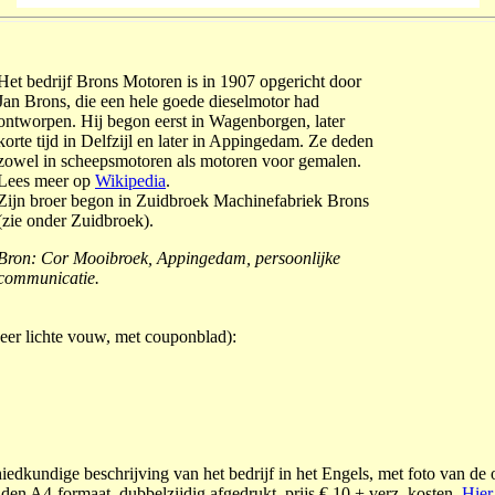
Het bedrijf Brons Motoren is in 1907 opgericht door
Jan Brons, die een hele goede dieselmotor had
ontworpen. Hij begon eerst in Wagenborgen, later
korte tijd in Delfzijl en later in Appingedam. Ze deden
zowel in scheepsmotoren als motoren voor gemalen.
Lees meer op
Wikipedia
.
Zijn broer begon in Zuidbroek Machinefabriek Brons
(zie onder Zuidbroek).
Bron: Cor Mooibroek, Appingedam, persoonlijke
communicatie.
eer lichte vouw, met couponblad):
iedkundige beschrijving van het bedrijf in het Engels, met foto van de o
den A4-formaat, dubbelzijdig afgedrukt, prijs € 10 + verz. kosten.
Hier 