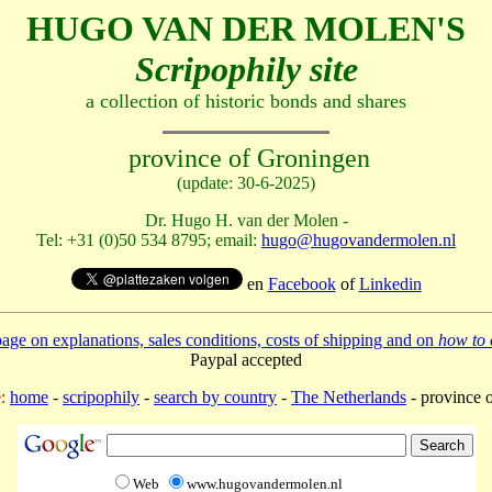
HUGO VAN DER MOLEN'S
Scripophily site
a collection of historic bonds and shares
province of Groningen
(update: 30-6-2025)
Dr. Hugo H. van der Molen -
Tel: +31 (0)50 534 8795; email:
hugo@hugovandermolen.nl
en
Facebook
of
Linkedin
age on explanations, sales conditions, costs of shipping and on
how to 
Paypal accepted
:
home
-
scripophily
-
search by country
-
The Netherlands
- province 
Web
www.hugovandermolen.nl