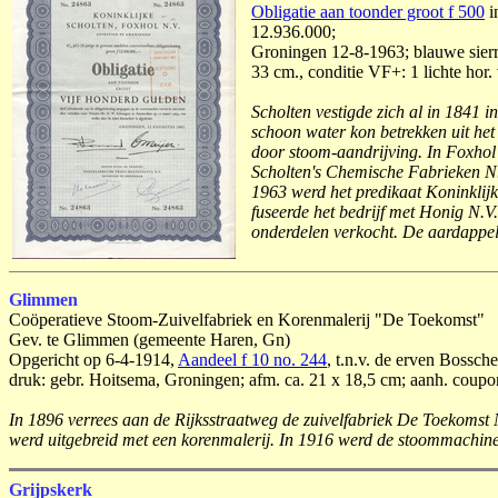
Obligatie aan toonder groot f 500
i
12.936.000;
Groningen 12-8-1963; blauwe sierr
33 cm., conditie VF+: 1 lichte hor.
Scholten vestigde zich al in 1841 
schoon water kon betrekken uit he
door stoom-aandrijving. In Foxhol 
Scholten's Chemische Fabrieken N
1963 werd het predikaat Koninklijk
fuseerde het bedrijf met Honig N.V
onderdelen verkocht. De aardappe
Glimmen
Coöperatieve Stoom-Zuivelfabriek en Korenmalerij "De Toekomst"
Gev. te Glimmen (gemeente Haren, Gn)
Opgericht op 6-4-1914,
Aandeel f 10 no. 244
, t.n.v. de erven Bossch
druk: gebr. Hoitsema, Groningen; afm. ca. 21 x 18,5 cm; aanh. coupon
In 1896 verrees aan de Rijksstraatweg de zuivelfabriek De Toekomst
werd uitgebreid met een korenmalerij. In 1916 werd de stoommachine 
Grijpskerk