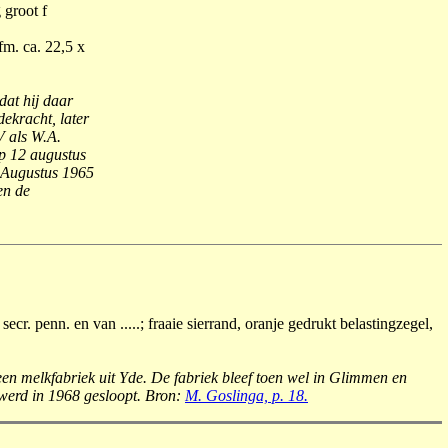
 groot f
m. ca. 22,5 x
dat hij daar
ekracht, later
V als W.A.
p 12 augustus
n Augustus 1965
en de
r. penn. en van .....; fraaie sierrand, oranje gedrukt belastingzegel,
n melkfabriek uit Yde. De fabriek bleef toen wel in Glimmen en
 werd in 1968 gesloopt. Bron:
M. Goslinga, p. 18.