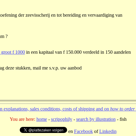
toefening der zeevisscherij en tot bereiding en vervaardiging van
um ?
 groot f 1000
in een kapitaal van f 150.000 verdeeld in 150 aandelen
aag deze stukken, mail me s.v.p. uw aanbod
 explanations, sales conditions, costs of shipping and on
how to order 
You are here:
home
-
scripophily
-
search by illustration
- fish
en
Facebook
of
Linkedin