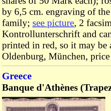
shares of 50 Mark each); ro
by 6,5 cm. engraving of the
family;
see picture
, 2 facsi
Kontrollunterschrift and ca
printed in red, so it may be 
Oldenburg, München, price
Greece
Banque d'Athènes (Trape