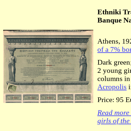
Ethniki Tr
Banque Na
Athens, 192
of a 7% bo
Dark green;
2 young gir
columns in 
Acropolis
i
Price: 95 E
Read more a
girls of th