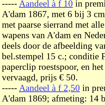
-----
Aandeel à f 10
in premi
A'dam 1867, met 6 bij 3 cm.
met paarse sierrand met all
wapens van A'dam en Nederl
deels door de afbeelding va
bel.stempel 15 c.; conditie 
paperclip roestspoor, en het
vervaagd, prijs € 50.
-----
Aandeel à f 2,50
in pre
A'dam 1869; afmeting: 14 b