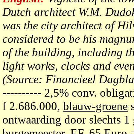
Dutch architect W.M. Dudo
was the city architect of Hi
considered to be his magnu
of the building, including t
light works, clocks and eve
(Source: Financieel Dagbla
---------- 2,5% conv. obliga
f 2.686.000,
blauw-groene
s
ontwaarding door slechts 1
burgemeester, EF, 65 Euro 