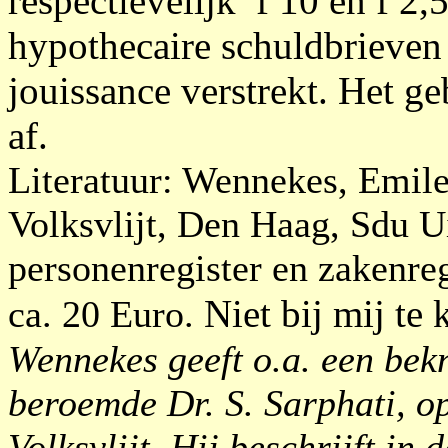
respectievelijk f 10 en f 2
hypothecaire schuldbrieven
jouissance verstrekt. Het 
af.
Literatuur: Wennekes, Emile
Volksvlijt, Den Haag, Sdu Ui
personenregister en zakenreg
Niet bij mij te 
ca. 20 Euro.
Wennekes geeft o.a. een bekn
beroemde Dr. S. Sarphati, o
Volksvlijt. Hij beschrijft in 