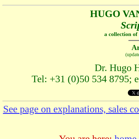
HUGO VA
Scri
a collection o
Ar
(updat
Dr. Hugo H
Tel: +31 (0)50 534 8795; 
See page on explanations, sales co
You are here:
home