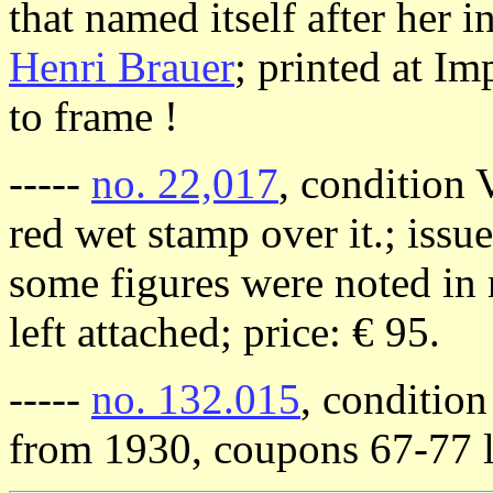
that named itself after her i
Henri Brauer
; printed at Im
to frame !
-----
no. 22,017
, condition 
red wet stamp over it.; issue
some figures were noted in 
left attached; price: € 95.
-----
no. 132.015
, conditio
from 1930, coupons 67-77 le