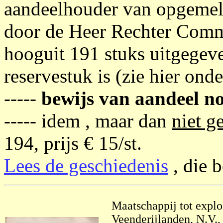
aandeelhouder van opgemel
door de Heer Rechter Commi
hooguit 191 stuks uitgegev
reservestuk is (zie hier onder
-----
bewijs van aandeel n
----- idem , maar dan
niet g
194, prijs € 15/st.
Lees de geschiedenis
, die b
Maatschappij tot expl
Veenderijlanden, N.V.,