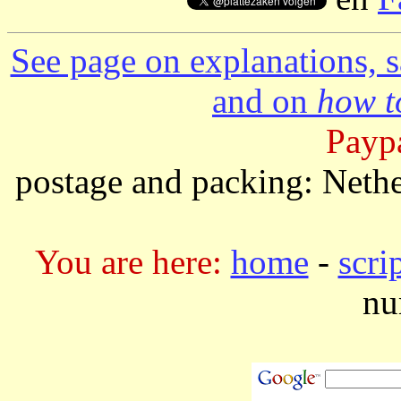
See page on explanations, s
and on
how to
Paypa
postage and packing: Neth
You are here:
home
-
scri
nu