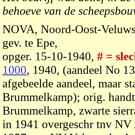
behoeve van de scheepsbou
NOVA, Noord-Oost-Veluws
gev. te Epe,
opger. 15-10-1940,
# = slec
1000
, 1940, (aandeel No 13 z
afgebeelde aandeel, maar sta
Brummelkamp); orig. handtek
Brummelkamp, zwarte sierran
in 1941 overgeschr tnv NV 