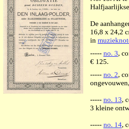
Halfjaarlijks
De aanhangen
16,8 x 24,2 c
in
muzieknote
-----
no. 3
, c
€ 125.
-----
no. 2
, c
ongevouwen,
-----
no. 13
, 
3 kleine ontw
-----
no. 14
, 