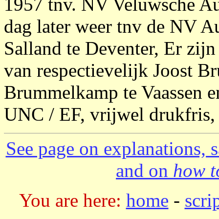
1957 tnv. NV Veluwsche Au
dag later weer tnv de NV 
Salland te Deventer,
Er zij
van respectievelijk Joost 
Brummelkamp te Vaassen en 
UNC / EF, vrijwel drukfris, 
See page on explanations, s
and on
how to
You are here:
home
-
scri