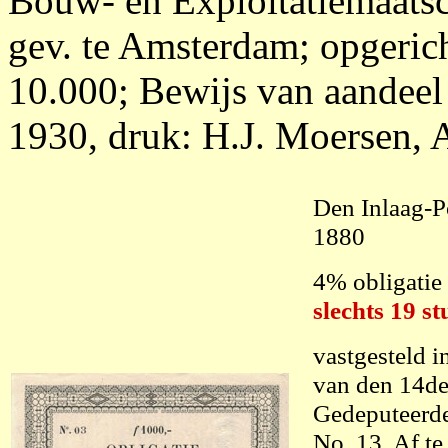
Bouw- en Exploitatiemaats
gev. te Amsterdam; opgeric
10.000; Bewijs van aandeel 
1930, druk: H.J. Moersen,
Den Inlaag-P
1880
4% obligatie 
slechts 19 st
vastgesteld 
van den 14d
Gedeputeerde
No. 13. Af te 