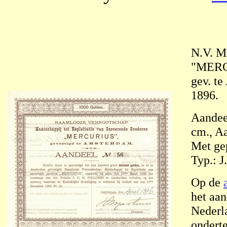
N.V. M
"MER
gev. te
1896.
Aandeel
cm., Aa
Met gep
Typ.: J
Op de
het aan
Nederl
ondert