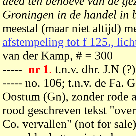
deed ten behoeve van de gez
Groningen in de handel in
meestal (maar niet altijd) m
afstempeling tot f 125., lic
van der Kamp, # = 300
-----
nr 1
.
t.n.v. dhr. J.N (
----- no. 106; t.n.v. de Fa. 
Oostum (Gn), zonder rode af
rood geschreven tekst "ov
Co. vervallen" (not for sale