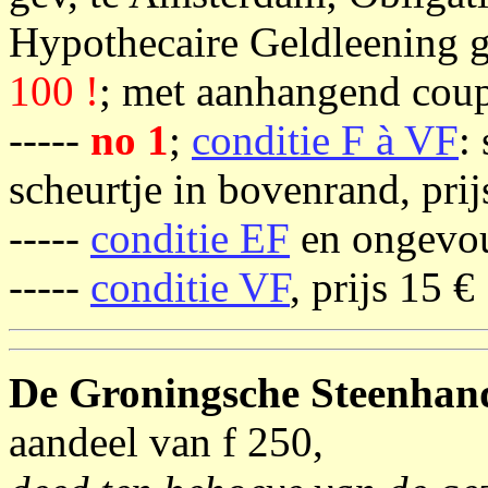
Hypothecaire Geldleening g
100 !
; met aanhangend coup
-----
no 1
;
conditie F à VF
:
scheurtje in bovenrand, prij
-----
conditie EF
en ongevou
-----
conditie VF
, prijs 15 €
De Groningsche Steenhand
aandeel van f 250,