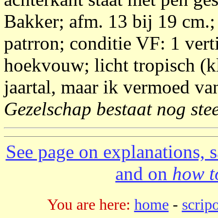
Bakker; afm. 13 bij 19 cm.; 
patrron; conditie VF: 1 ver
hoekvouw; licht tropisch (k
jaartal, maar ik vermoed v
Gezelschap bestaat nog ste
See page on explanations, s
and on
how to
You are here:
home
-
scrip