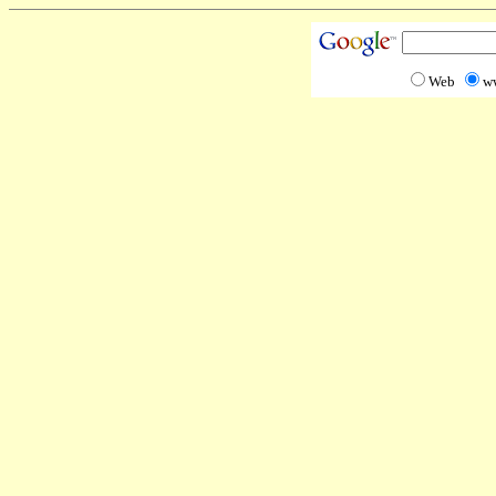
Web
w