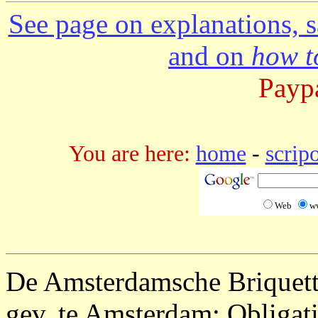
See page on explanations, s
and on
how to
Paypa
You are here:
home
-
scrip
Web
w
De Amsterdamsche Briquett
gev, te Amsterdam; Obligat