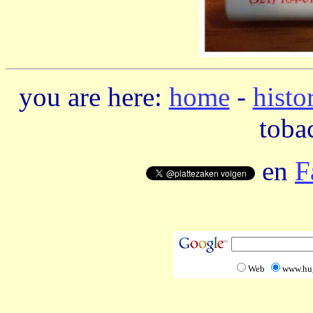
you are here:
home
-
histo
toba
en
F
Web
www.hu