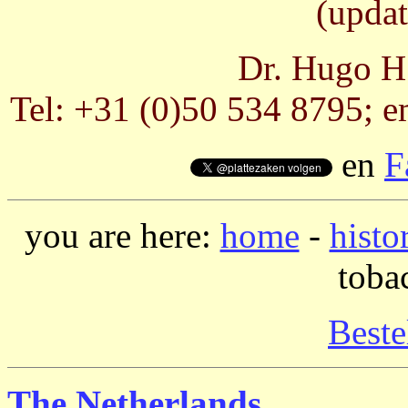
(updat
Dr. Hugo H.
Tel: +31 (0)50 534 8795; e
en
F
you are here:
home
-
histo
toba
Beste
The Netherlands