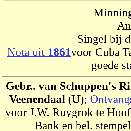
Minning
Am
Singel bij
Nota uit
1861
voor Cuba Ta
goede sta
Gebr.. van Schuppen's Ri
Veenendaal
(U);
Ontvang
voor J.W. Ruygrok te Hoof
Bank en bel. stempel