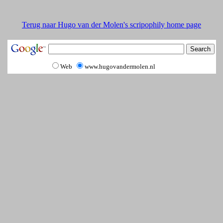
Terug naar Hugo van der Molen's scripophily home page
Web
www.hugovandermolen.nl