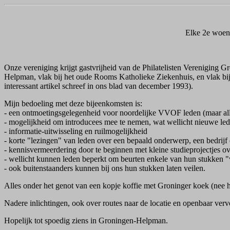
Elke 2e woen
Onze vereniging krijgt gastvrijheid van de Philatelisten Vereniging
Helpman, vlak bij het oude Rooms Katholieke Ziekenhuis, en vlak bij
interessant artikel schreef in ons blad van december 1993).
Mijn bedoeling met deze bijeenkomsten is:
- een ontmoetingsgelegenheid voor noordelijke VVOF leden (maar al
- mogelijkheid om introducees mee te nemen, wat wellicht nieuwe le
- informatie-uitwisseling en ruilmogelijkheid
- korte "lezingen" van leden over een bepaald onderwerp, een bedrijf
- kennisvermeerdering door te beginnen met kleine studieprojectjes ov
- wellicht kunnen leden beperkt om beurten enkele van hun stukken "
- ook buitenstaanders kunnen bij ons hun stukken laten veilen.
Alles onder het genot van een kopje koffie met Groninger koek (nee hoor
Nadere inlichtingen, ook over routes naar de locatie en openbaar verv
Hopelijk tot spoedig ziens in Groningen-Helpman.