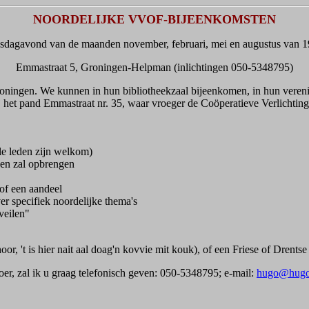
NOORDELIJKE VVOF-BIJEENKOMSTEN
sdagavond van de maanden november, februari, mei en augustus van 19
Emmastraat 5, Groningen-Helpman (inlichtingen 050-5348795)
 Groningen. We kunnen in hun bibliotheekzaal bijeenkomen, in hun vere
 het pand Emmastraat nr. 35, waar vroeger de Coöperatieve Verlichtin
le leden zijn welkom)
den zal opbrengen
 of een aandeel
er specifiek noordelijke thema's
veilen"
, 't is hier nait aal doag'n kovvie mit kouk), of een Friese of Drentse 
oer, zal ik u graag telefonisch geven: 050-5348795; e-mail:
hugo@hugo