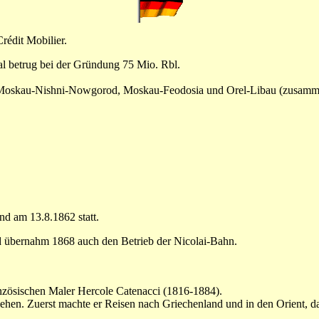
rédit Mobilier.
tal betrug bei der Gründung 75 Mio. Rbl.
u, Moskau-Nishni-Nowgorod, Moskau-Feodosia und Orel-Libau (zusamm
d am 13.8.1862 statt.
d übernahm 1868 auch den Betrieb der Nicolai-Bahn.
französischen Maler Hercole Catenacci (1816-1884).
hen. Zuerst machte er Reisen nach Griechenland und in den Orient, dan