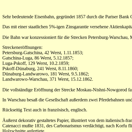
Sehr bedeutende Eisenbahn, gegründet 1857 durch die Pariser Bank C
Das mit einer staatlichen 5%-igen Zinsgarantie versehene Aktienkapi
Die Bahn war konzessioniert für die Strecken Petersburg-Warscha
Streckeneröffnungen:
Petersburg-Gatschina, 42 Werst, 1.11.1853;
Gatschina-Luga, 86 Werst, 5.12.1857;
Luga-Pskoff, 129 Werst, 10.2.1859;
Pskoff-Dünaburg, 241 Werst, 8.11.1860;
Dünaburg-Landwarowo, 181 Werst, 9.5.1862;
Landwarowo-Warschau, 371 Werst, 15.12.1862.
Die vollständige Eröffnung der Strecke Moskau-Nishni-Nowgorod fan
In Warschau besaß die Gesellschaft außerdem zwei Pferdebahnen un
Rückseitig Text auch in französisch, englisch.
Äußerst dekorativ gestaltetes Papier, illustriert von dem italienisch-
Catenacci mußte 1831, des Carbonarismus verdächtigt, nach Korfu flie
Holzschnitte anfertigte.