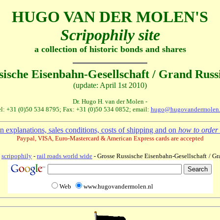
HUGO VAN DER MOLEN'S
Scripophily site
a collection of historic bonds and shares
sische Eisenbahn-Gesellschaft
/ Grand Russ
(update: April 1st 2010)
Dr. Hugo H. van der Molen -
l: +31 (0)50 534 8795; Fax: +31 (0)50 534 0852; email:
hugo@hugovandermolen.
 explanations, sales conditions, costs of shipping and on
how to order 
Paypal, VISA, Euro-Mastercard & American Express cards are accepted
-
scripophily
-
rail roads world wide
- Grosse Russische Eisenbahn-Gesellschaft
/ G
Web
www.hugovandermolen.nl