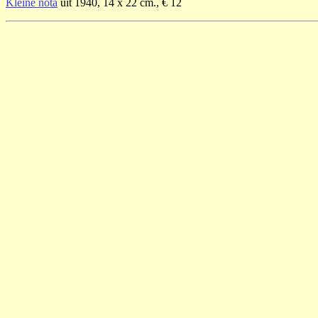
Kleine nota
uit 1940, 14 x 22 cm., € 12