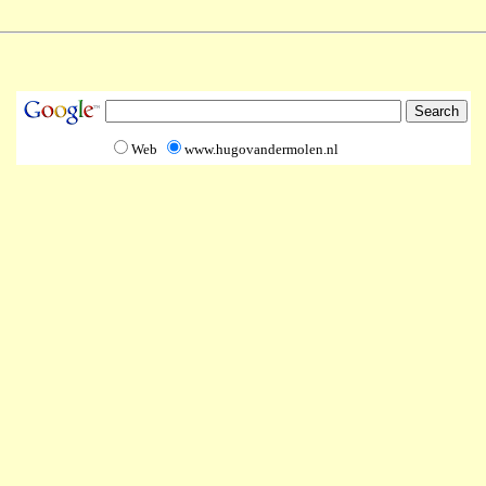
Web
www.hugovandermolen.nl